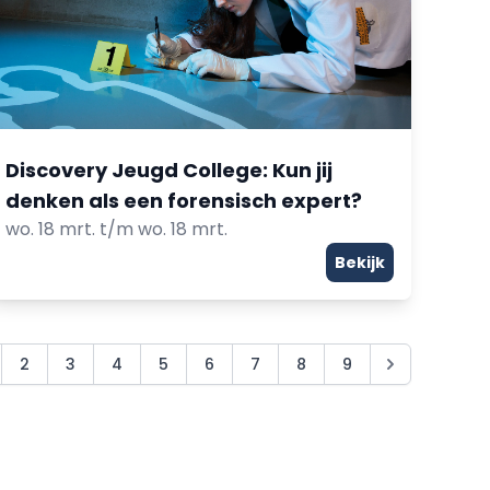
Discovery Jeugd College: Kun jij
denken als een forensisch expert?
wo. 18 mrt. t/m wo. 18 mrt.
Bekijk
2
3
4
5
6
7
8
9