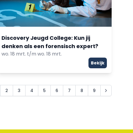
Discovery Jeugd College: Kun jij
denken als een forensisch expert?
wo. 18 mrt. t/m wo. 18 mrt.
Bekijk
2
3
4
5
6
7
8
9