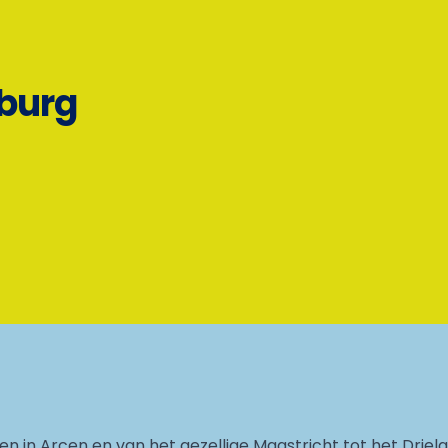
mburg
en in Arcen en van het gezellige Maastricht tot het Driel