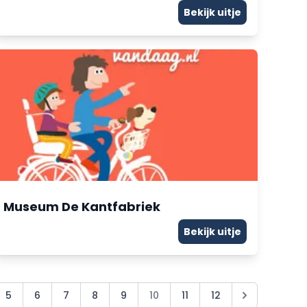
Bekijk uitje
Museum De Kantfabriek
Bekijk uitje
5
6
7
8
9
10
11
12