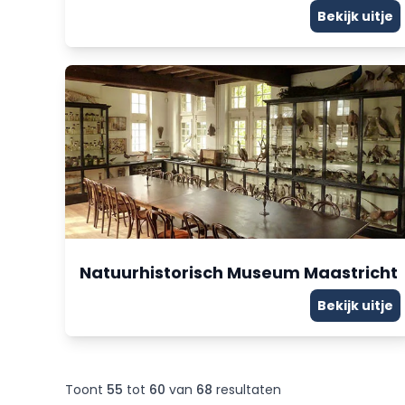
Bekijk uitje
Natuurhistorisch Museum Maastricht
Bekijk uitje
Toont
55
tot
60
van
68
resultaten