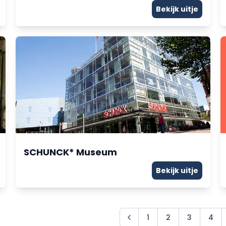
Bekijk uitje
SCHUNCK* Museum
Bekijk uitje
1
2
3
4